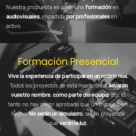
Nuestra propuesta es crear una
formación
en
audiovisuales
, impartida
por profesionales
en
activo.
Formación Presencial
Vive la experiencia de participar en un rodaje real.
Todos los proyectos de esta masterclass
llevarán
vuestro nombre
,
como parte del equipo
, por lo
tanto no hay mejor aprobado que un trabajo bien
hecho.
No serán un simulacro
, serán proyectos
que
verán la luz
.